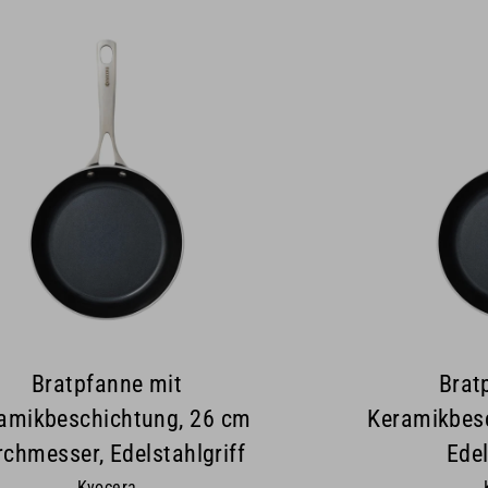
Bratpfanne mit
Brat
amikbeschichtung, 26 cm
Keramikbesc
chmesser, Edelstahlgriff
Edel
Kyocera