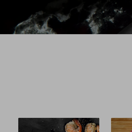
S
S
E
R