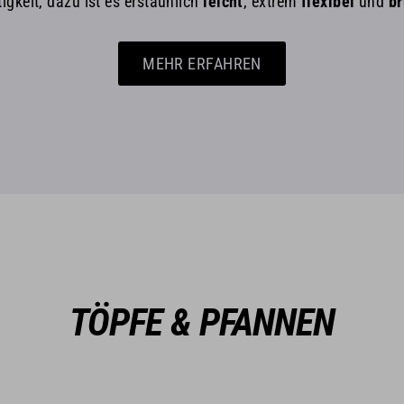
tigkeit, dazu ist es erstaunlich
leicht
, extrem
flexibel
und
br
MEHR ERFAHREN
TÖPFE & PFANNEN